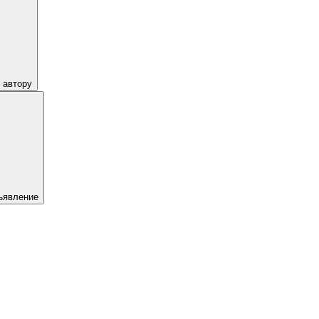
 автору
ъявление