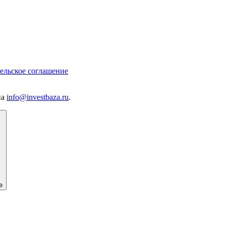
ельское соглашение
на
info@investbaza.ru
.
е